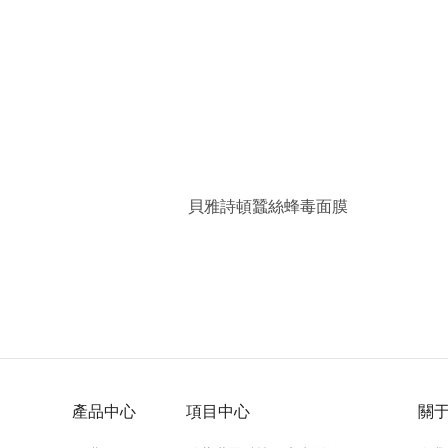
貝雅詩頓蠶絲蜂毒面膜
產品中心
項目中心
關