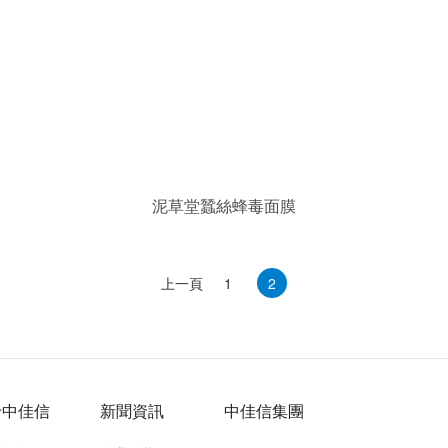
泥草堂蠶絲蜂毒面膜
上一頁
1
2
于中佳信
新聞資訊
中佳信集團