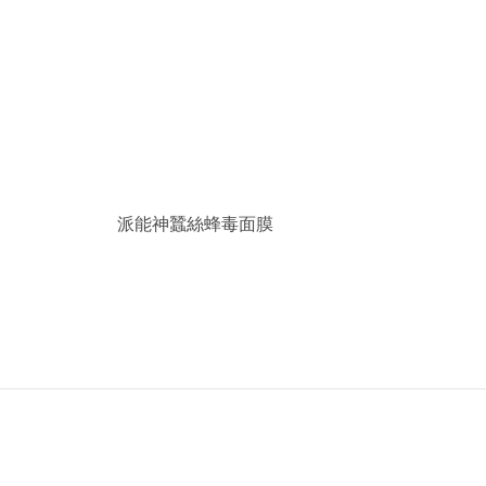
派能神蠶絲蜂毒面膜